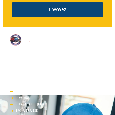
Envoyez
Nous proposons une large gamme de services d’assainissement
tels que le pompage, le dégorgement et l’inspection télévisée.
Accès rapide
DEGORGEMENT
POMPAGE
FOSSES SEPTIQUES
BAC A GRAISSE