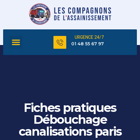
URGENCE 24/7
FOSSE SEPTIQUE
TOUS NOS SERVICES
01 48 55 67 97
Fiches pratiques
Débouchage
canalisations paris