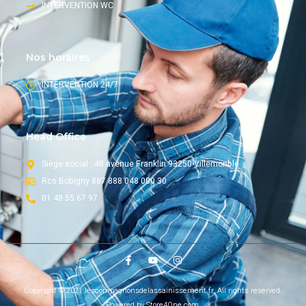
INTERVENTION WC
Nos horaires
INTERVENTION 24/7
Head Office
Siège social : 48 avenue Franklin 93250 Villemonble
Rcs Bobigny 887 888 048 000 30
01 48 55 67 97
Copyright © 2021 lescompagnonsdelassainissement.fr, All rights reserved.
Powered by Store4One.com.