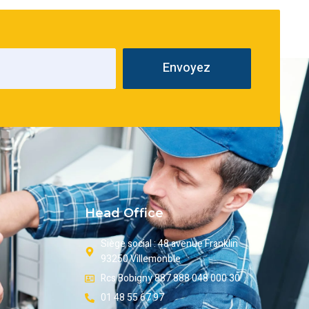
Envoyez
Head Office
Siège social : 48 avenue Franklin
93250 Villemonble
Rcs Bobigny 887 888 048 000 30
01 48 55 67 97