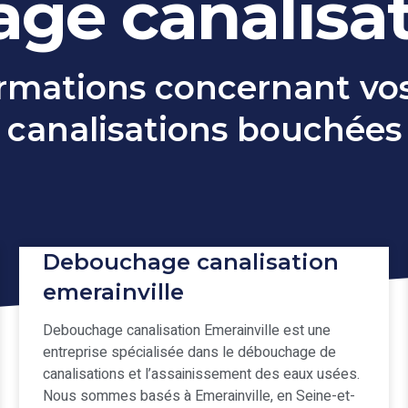
e canalisat
ormations concernant v
canalisations bouchées
Debouchage canalisation
emerainville
Debouchage canalisation Emerainville est une
entreprise spécialisée dans le débouchage de
canalisations et l’assainissement des eaux usées.
Nous sommes basés à Emerainville, en Seine-et-