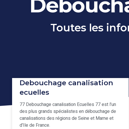
Débouchag
Toutes les inf
Debouchage canalisation
ecuelles
77 Debouchage canalisation Ecuelles 77 est l’un
des plus grands spécialistes en débouchage de
canalisations des régions de Seine et Marne et
d’Ile de France.