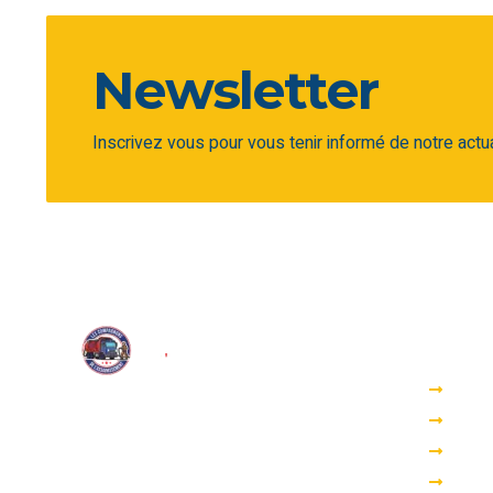
Newsletter
Inscrivez vous pour vous tenir informé de notre actu
Accès
DEGO
Nous proposons une large gamme de
POM
services d’assainissement tels que le
FOSS
pompage, le dégorgement et
l’inspection télévisée.
BAC 