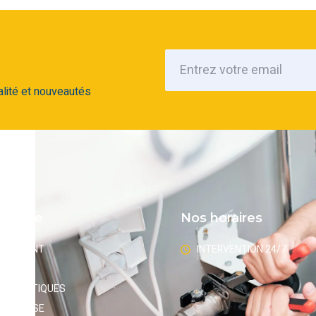
alité et nouveautés
 rapide
Nos horaires
RGEMENT
INTERVENTION 24/7
PAGE
ES SEPTIQUES
A GRAISSE