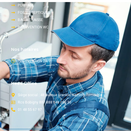
POMPAGE
FOSSES SEPTIQUES
BAC A GRAISSE
INTERVENTION WC
Nos horaires
INTERVENTION 24/7
Head Office
Siège social : 48 avenue Franklin 93250 Villemonble
Rcs Bobigny 887 888 048 000 30
01 48 55 67 97