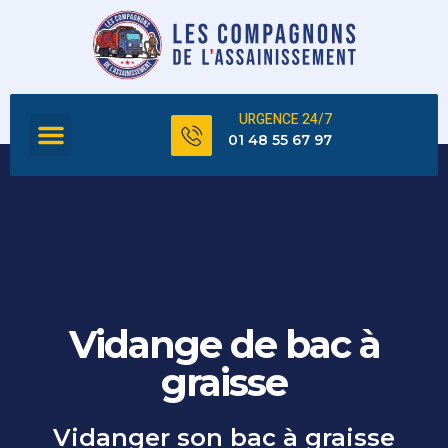
URGENCE 24/7
FOSSE SEPTIQUE
TOUS NOS SERVICES
01 48 55 67 97
Vidange de bac à
graisse
Vidanger son bac à graisse