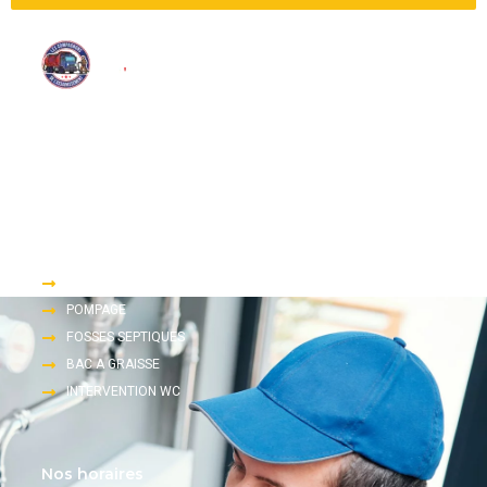
Nous proposons une large gamme de services d’assainissement
tels que le pompage, le dégorgement et l’inspection télévisée.
Accès rapide
DEGORGEMENT
POMPAGE
FOSSES SEPTIQUES
BAC A GRAISSE
INTERVENTION WC
Nos horaires