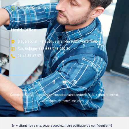
INTERVENTION 24/7
Head Office
Siège social : 48 avenue Franklin 93250 Villemonble
Rcs Bobigny 887 888 048 000 30
01 48 55 67 97
Copyright © 2021 lescompagnonsdelassainissement.fr, All rights reserved.
Powered by Store4One.com.
En visitant notre site, vous acceptez notre
politique de confidentialité