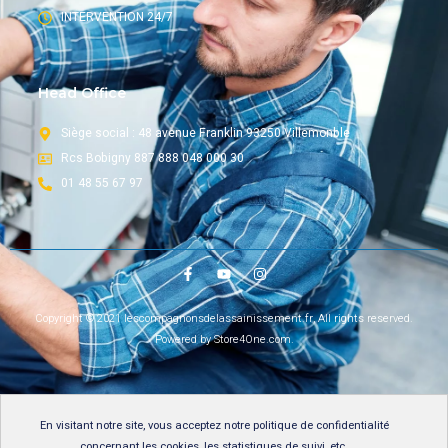
INTERVENTION 24/7
Head Office
Siège social : 48 avenue Franklin 93250 Villemonble
Rcs Bobigny 887 888 048 000 30
01 48 55 67 97
Copyright © 2021 lescompagnonsdelassainissement.fr, All rights reserved.
Powered by Store4One.com.
En visitant notre site, vous acceptez notre
politique de confidentialité
concernant les cookies, les statistiques de suivi, etc.