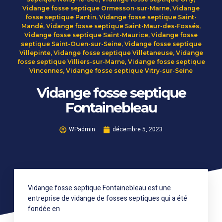
Vidange fosse septique Ormesson-sur-Marne
,
Vidange
fosse septique Pantin
,
Vidange fosse septique Saint-
Mandé
,
Vidange fosse septique Saint-Maur-des-Fossés
,
Vidange fosse septique Saint-Maurice
,
Vidange fosse
septique Saint-Ouen-sur-Seine
,
Vidange fosse septique
Villepinte
,
Vidange fosse septique Villetaneuse
,
Vidange
fosse septique Villiers-sur-Marne
,
Vidange fosse septique
Vincennes
,
Vidange fosse septique Vitry-sur-Seine
Vidange fosse septique
Fontainebleau
WPadmin
décembre 5, 2023
Vidange fosse septique Fontainebleau est une
entreprise de vidange de fosses septiques qui a été
fondée en