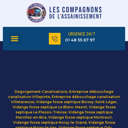
URGENCE 24/7
FOSSE SEPTIQUE
TOUS NOS SERVICES
01 48 55 67 97
Degorgement-Canalisations
,
Entreprise débouchage
canalisation Villepinte
,
Entreprise débouchage canalisation
Villetaneuse
,
Vidange fosse septique Boissy-Saint-Léger
,
Vidange fosse septique Le Blanc-Mesnil
,
Vidange fosse
septique Le Plessis-Trévise
,
Vidange fosse septique
Marolles-en-Brie
,
Vidange fosse septique Montreuil
,
Vidange fosse septique Noisy-le-Grand
,
Vidange fosse
septique Noisy-le-Sec
,
Vidange fosse septique Orly
,