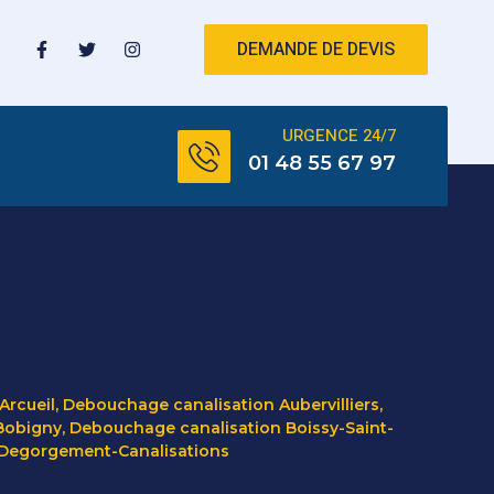
DEMANDE DE DEVIS
URGENCE 24/7
01 48 55 67 97
Arcueil
,
Debouchage canalisation Aubervilliers
,
Bobigny
,
Debouchage canalisation Boissy-Saint-
Degorgement-Canalisations