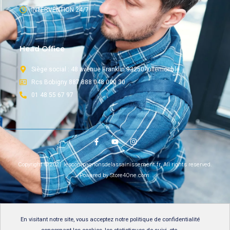
INTERVENTION 24/7
Head Office
Siège social : 48 avenue Franklin 93250 Villemonble
Rcs Bobigny 887 888 048 000 30
01 48 55 67 97
Copyright © 2021 lescompagnonsdelassainissement.fr, All rights reserved.
Powered by Store4One.com.
En visitant notre site, vous acceptez notre
politique de confidentialité