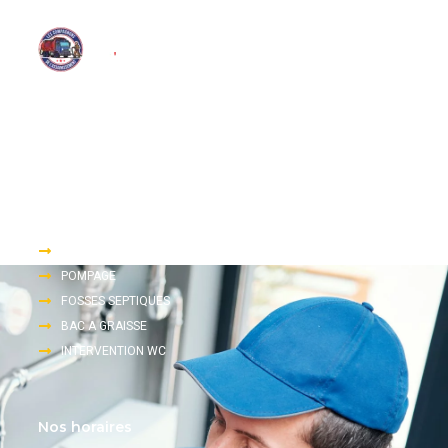
Nous proposons une large gamme de services d’assainissement
tels que le pompage, le dégorgement et l’inspection télévisée.
Accès rapide
DEGORGEMENT
POMPAGE
FOSSES SEPTIQUES
BAC A GRAISSE
INTERVENTION WC
Nos horaires