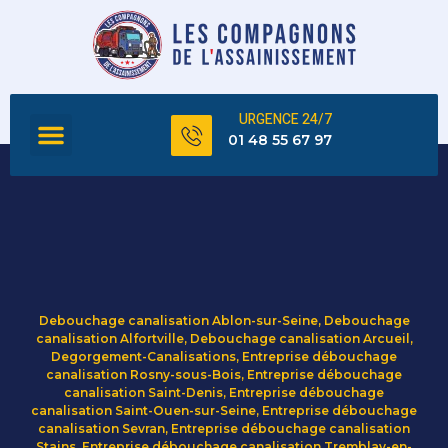
URGENCE 24/7
FOSSE SEPTIQUE
TOUS NOS SERVICES
01 48 55 67 97
Debouchage canalisation Ablon-sur-Seine
,
Debouchage
canalisation Alfortville
,
Debouchage canalisation Arcueil
,
Degorgement-Canalisations
,
Entreprise débouchage
canalisation Rosny-sous-Bois
,
Entreprise débouchage
canalisation Saint-Denis
,
Entreprise débouchage
canalisation Saint-Ouen-sur-Seine
,
Entreprise débouchage
canalisation Sevran
,
Entreprise débouchage canalisation
Stains
,
Entreprise débouchage canalisation Tremblay-en-