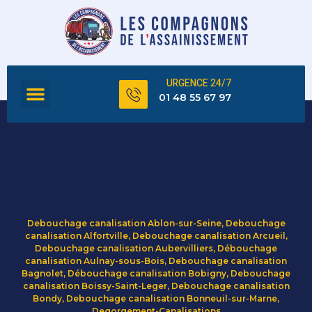
URGENCE 24/7
FOSSE SEPTIQUE
TOUS NOS SERVICES
01 48 55 67 97
Debouchage canalisation Ablon-sur-Seine
,
Debouchage
canalisation Alfortville
,
Debouchage canalisation Arcueil
,
Debouchage canalisation Aubervilliers
,
Débouchage
canalisation Aulnay-sous-Bois
,
Debouchage canalisation
Bagnolet
,
Débouchage canalisation Bobigny
,
Debouchage
canalisation Boissy-Saint-Leger
,
Debouchage canalisation
Bondy
,
Debouchage canalisation Bonneuil-sur-Marne
,
Degorgement-Canalisations