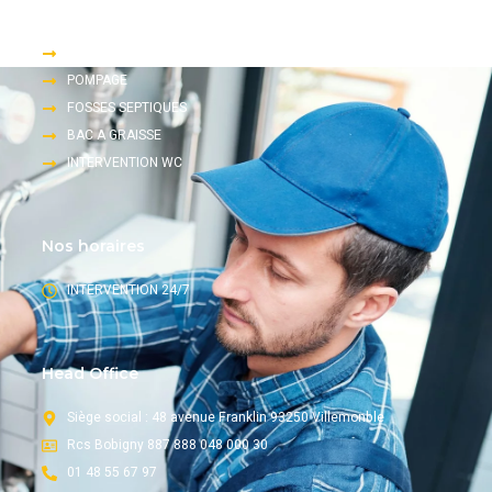
Accès rapide
DEGORGEMENT
POMPAGE
FOSSES SEPTIQUES
BAC A GRAISSE
INTERVENTION WC
Nos horaires
INTERVENTION 24/7
Head Office
Siège social : 48 avenue Franklin 93250 Villemonble
Rcs Bobigny 887 888 048 000 30
01 48 55 67 97