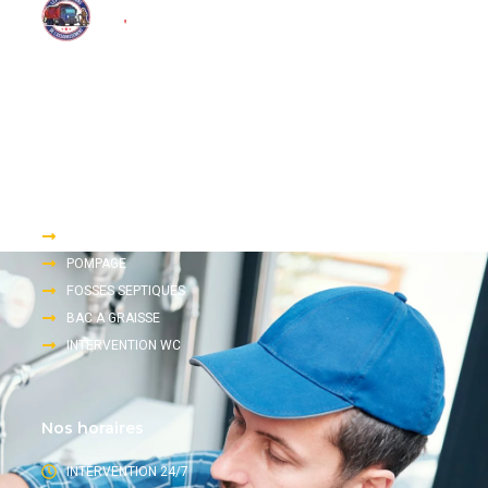
Nous proposons une large gamme de services d’assainissement
tels que le pompage, le dégorgement et l’inspection télévisée.
Accès rapide
DEGORGEMENT
POMPAGE
FOSSES SEPTIQUES
BAC A GRAISSE
INTERVENTION WC
Nos horaires
INTERVENTION 24/7