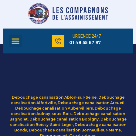
URGENCE 24/7
FOSSE SEPTIQUE
TOUS NOS SERVICES
01 48 55 67 97
Debouchage canalisation Ablon-sur-Seine
,
Debouchage
canalisation Alfortville
,
Debouchage canalisation Arcueil
,
Debouchage canalisation Aubervilliers
,
Débouchage
canalisation Aulnay-sous-Bois
,
Debouchage canalisation
Bagnolet
,
Débouchage canalisation Bobigny
,
Debouchage
canalisation Boissy-Saint-Leger
,
Debouchage canalisation
Bondy
,
Debouchage canalisation Bonneuil-sur-Marne
,
Degorgement-Canalisations