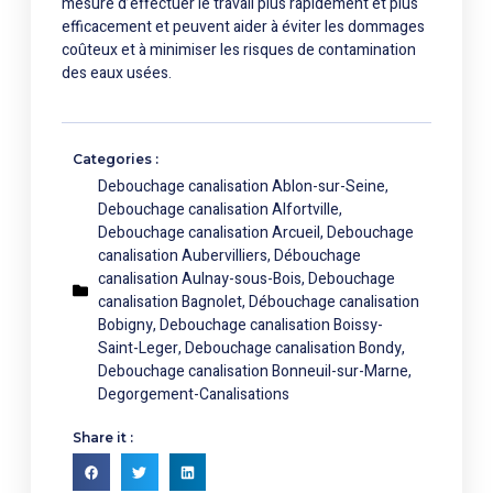
mesure d’effectuer le travail plus rapidement et plus
efficacement et peuvent aider à éviter les dommages
coûteux et à minimiser les risques de contamination
des eaux usées.
Categories :
Debouchage canalisation Ablon-sur-Seine
,
Debouchage canalisation Alfortville
,
Debouchage canalisation Arcueil
,
Debouchage
canalisation Aubervilliers
,
Débouchage
canalisation Aulnay-sous-Bois
,
Debouchage
canalisation Bagnolet
,
Débouchage canalisation
Bobigny
,
Debouchage canalisation Boissy-
Saint-Leger
,
Debouchage canalisation Bondy
,
Debouchage canalisation Bonneuil-sur-Marne
,
Degorgement-Canalisations
Share it :