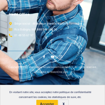
Head Office
Siège social : 48 avenue Franklin 93250 Villemonble
Rcs Bobigny 887 888 048 000 30
01 48 55 67 97
Copyright © 2021 lescompagnonsdelassainissement.fr, All rights reserved.
Powered by Store4One.com.
En visitant notre site, vous acceptez notre
politique de confidentialité
concernant les cookies, les statistiques de suivi, etc.
Accepter
X
Gérer les cookies