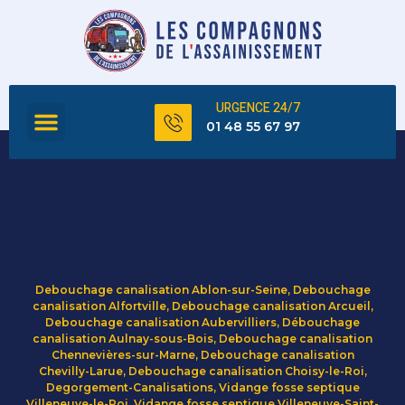
URGENCE 24/7
FOSSE SEPTIQUE
TOUS NOS SERVICES
01 48 55 67 97
Debouchage canalisation Ablon-sur-Seine
,
Debouchage
canalisation Alfortville
,
Debouchage canalisation Arcueil
,
Debouchage canalisation Aubervilliers
,
Débouchage
canalisation Aulnay-sous-Bois
,
Debouchage canalisation
Chennevières-sur-Marne
,
Debouchage canalisation
Chevilly-Larue
,
Debouchage canalisation Choisy-le-Roi
,
Degorgement-Canalisations
,
Vidange fosse septique
Villeneuve-le-Roi
,
Vidange fosse septique Villeneuve-Saint-