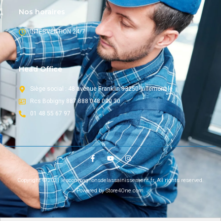
Nos horaires
INTERVENTION 24/7
Head Office
Siège social : 48 avenue Franklin 93250 Villemonble
Rcs Bobigny 887 888 048 000 30
01 48 55 67 97
Copyright © 2021 lescompagnonsdelassainissement.fr, All rights reserved.
Powered by Store4One.com.