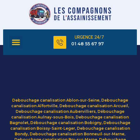
URGENCE 24/7
FOSSE SEPTIQUE
TOUS NOS SERVICES
01 48 55 67 97
Debouchage canalisation Ablon-sur-Seine
,
Debouchage
canalisation Alfortville
,
Debouchage canalisation Arcueil
,
Debouchage canalisation Aubervilliers
,
Débouchage
canalisation Aulnay-sous-Bois
,
Debouchage canalisation
Bagnolet
,
Débouchage canalisation Bobigny
,
Debouchage
canalisation Boissy-Saint-Leger
,
Debouchage canalisation
Bondy
,
Debouchage canalisation Bonneuil-sur-Marne
,
Debouchage canalisation Bry-sur-Marne
,
Debouchage