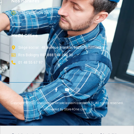
Nos horaires
INTERVENTION 24/7
Head Office
Siège social : 48 avenue Franklin 93250 Villemonble
Rcs Bobigny 887 888 048 000 30
01 48 55 67 97
Copyright © 2021 lescompagnonsdelassainissement.fr, All rights reserved.
Powered by Store4One.com.