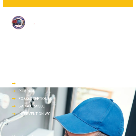
Nous proposons une large gamme de services d’assainissement
tels que le pompage, le dégorgement et l’inspection télévisée.
Accès rapide
DEGORGEMENT
POMPAGE
FOSSES SEPTIQUES
BAC A GRAISSE
INTERVENTION WC