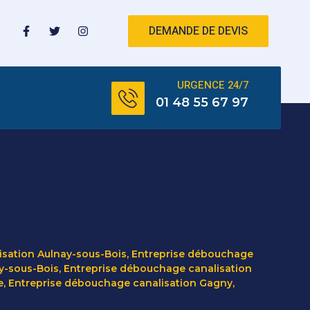
DEMANDE DE DEVIS
URGENCE 24/7
01 48 55 67 97
isation Aulnay-sous-Bois
,
Entreprise débouchage
y-sous-Bois
,
Entreprise débouchage canalisation
e
,
Entreprise débouchage canalisation Gagny
,