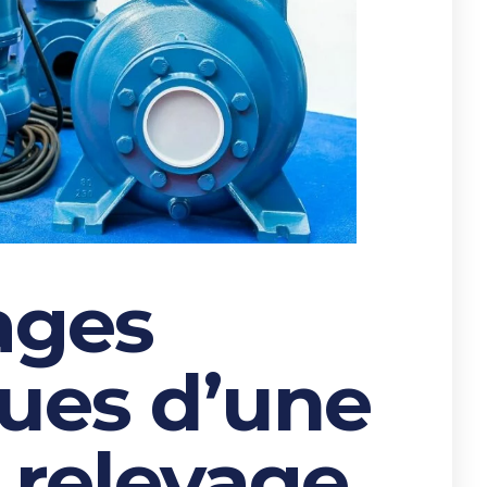
ages
ues d’une
relevage