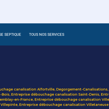
SE SEPTIQUE
TOUS NOS SERVICES
chage canalisation Alfortville
,
Degorgement-Canalisations
-Bois
,
Entreprise débouchage canalisation Saint-Denis
,
Entr
remblay-en-France
,
Entreprise débouchage canalisation Vil
Villepinte
,
Entreprise débouchage canalisation Villetaneuse