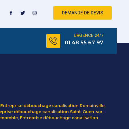
DEMANDE DE DEVIS
URGENCE 24/7
01 48 55 67 97
,
Entreprise débouchage canalisation Romainville
,
eprise débouchage canalisation Saint-Ouen-sur-
lemomble
,
Entreprise débouchage canalisation