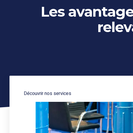
Les avantag
rele
Découvrir nos services