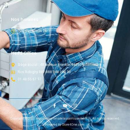
Nos horaires
INTERVENTION 24/7
Head Office
Siège social : 48 avenue Franklin 93250 Villemonble
Rcs Bobigny 887 888 048 000 30
01 48 55 67 97
Copyright © 2021 lescompagnonsdelassainissement.fr, All rights reserved.
Powered by Store4One.com.