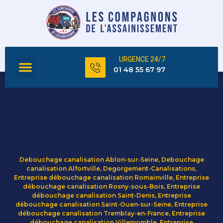
URGENCE 24/7
FOSSE SEPTIQUE
TOUS NOS SERVICES
01 48 55 67 97
Debouchage canalisation Ablon-sur-Seine
,
Debouchage
canalisation Alfortville
,
Degorgement-Canalisations
,
Entreprise débouchage canalisation Romainville
,
Entreprise
débouchage canalisation Rosny-sous-Bois
,
Entreprise
débouchage canalisation Saint-Denis
,
Entreprise
débouchage canalisation Saint-Ouen-sur-Seine
,
Entreprise
débouchage canalisation Tremblay-en-France
,
Entreprise
débouchage canalisation Villemomble
,
Entreprise