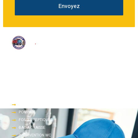
Envoyez
Nous proposons une large gamme de services d’assainissement
tels que le pompage, le dégorgement et l’inspection télévisée.
Accès rapide
DEGORGEMENT
POMPAGE
FOSSES SEPTIQUES
BAC A GRAISSE
INTERVENTION WC