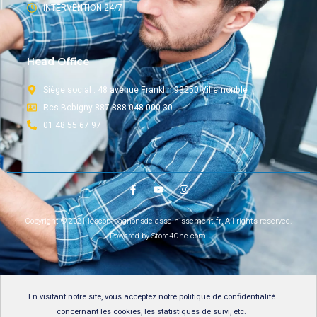
INTERVENTION 24/7
Head Office
Siège social : 48 avenue Franklin 93250 Villemonble
Rcs Bobigny 887 888 048 000 30
01 48 55 67 97
Copyright © 2021 lescompagnonsdelassainissement.fr, All rights reserved.
Powered by Store4One.com.
En visitant notre site, vous acceptez notre
politique de confidentialité
concernant les cookies, les statistiques de suivi, etc.