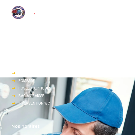
Nous proposons une large gamme de services d’assainissement
tels que le pompage, le dégorgement et l’inspection télévisée.
Accès rapide
DEGORGEMENT
POMPAGE
FOSSES SEPTIQUES
BAC A GRAISSE
INTERVENTION WC
Nos horaires