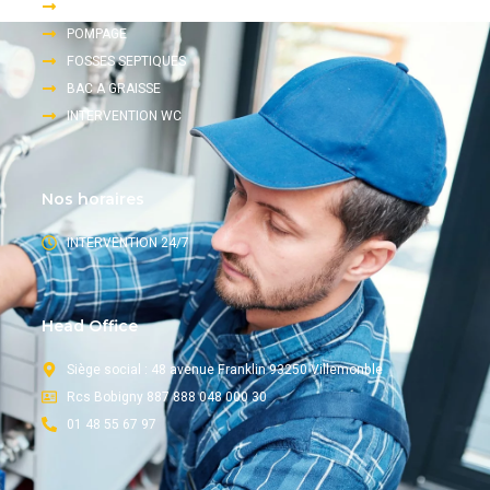
DEGORGEMENT
POMPAGE
FOSSES SEPTIQUES
BAC A GRAISSE
INTERVENTION WC
Nos horaires
INTERVENTION 24/7
Head Office
Siège social : 48 avenue Franklin 93250 Villemonble
Rcs Bobigny 887 888 048 000 30
01 48 55 67 97