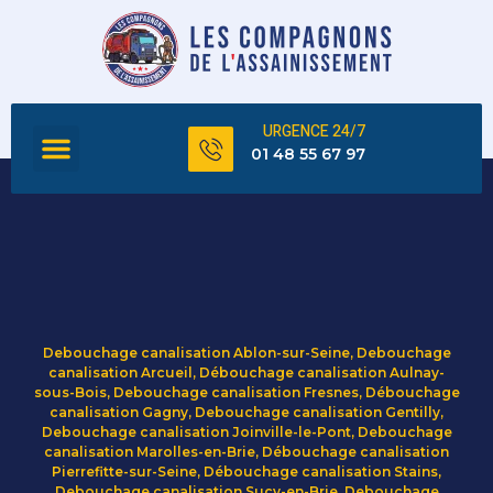
URGENCE 24/7
FOSSE SEPTIQUE
TOUS NOS SERVICES
01 48 55 67 97
Debouchage canalisation Ablon-sur-Seine
,
Debouchage
canalisation Arcueil
,
Débouchage canalisation Aulnay-
sous-Bois
,
Debouchage canalisation Fresnes
,
Débouchage
canalisation Gagny
,
Debouchage canalisation Gentilly
,
Debouchage canalisation Joinville-le-Pont
,
Debouchage
canalisation Marolles-en-Brie
,
Débouchage canalisation
Pierrefitte-sur-Seine
,
Débouchage canalisation Stains
,
Debouchage canalisation Sucy-en-Brie
,
Debouchage