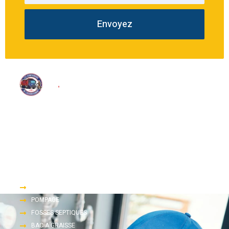
Envoyez
Nous proposons une large gamme de services d’assainissement
tels que le pompage, le dégorgement et l’inspection télévisée.
Accès rapide
DEGORGEMENT
POMPAGE
FOSSES SEPTIQUES
BAC A GRAISSE