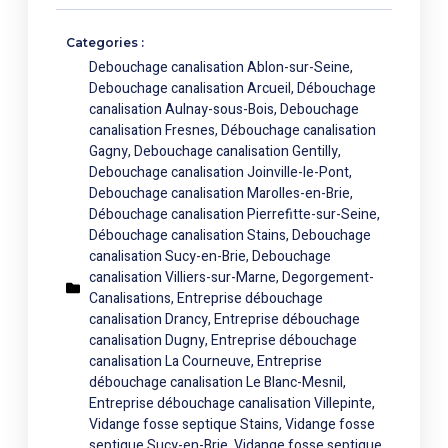
Categories :
Debouchage canalisation Ablon-sur-Seine
,
Debouchage canalisation Arcueil
,
Débouchage
canalisation Aulnay-sous-Bois
,
Debouchage
canalisation Fresnes
,
Débouchage canalisation
Gagny
,
Debouchage canalisation Gentilly
,
Debouchage canalisation Joinville-le-Pont
,
Debouchage canalisation Marolles-en-Brie
,
Débouchage canalisation Pierrefitte-sur-Seine
,
Débouchage canalisation Stains
,
Debouchage
canalisation Sucy-en-Brie
,
Debouchage
canalisation Villiers-sur-Marne
,
Degorgement-
Canalisations
,
Entreprise débouchage
canalisation Drancy
,
Entreprise débouchage
canalisation Dugny
,
Entreprise débouchage
canalisation La Courneuve
,
Entreprise
débouchage canalisation Le Blanc-Mesnil
,
Entreprise débouchage canalisation Villepinte
,
Vidange fosse septique Stains
,
Vidange fosse
septique Sucy-en-Brie
,
Vidange fosse septique