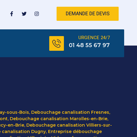
DEMANDE DE DEVIS
URGENCE 24/7
01 48 55 67 97
ay-sous-Bois
,
Debouchage canalisation Fresnes
,
Pont
,
Debouchage canalisation Marolles-en-Brie
,
cy-en-Brie
,
Debouchage canalisation Villiers-sur-
 canalisation Dugny
,
Entreprise débouchage