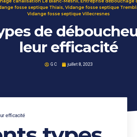
hage canalisation Le Blanc-Mesnil
,
Entreprise débouchage ca
dange fosse septique Thiais
,
Vidange fosse septique Trembl
Vidange fosse septique Villecresnes
 types de déboucheu
leur efficacité
G C
juillet 8, 2023
r efficacité
ents types