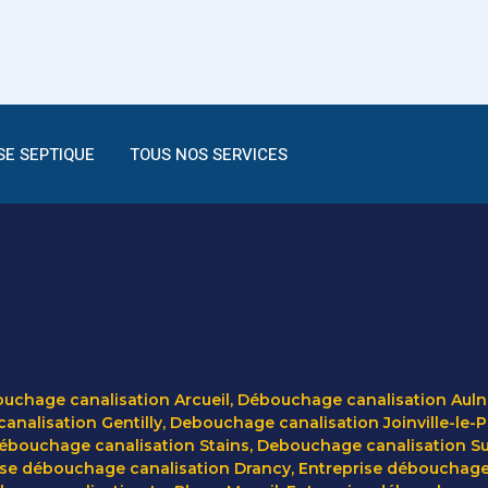
SE SEPTIQUE
TOUS NOS SERVICES
uchage canalisation Arcueil
,
Débouchage canalisation Auln
nalisation Gentilly
,
Debouchage canalisation Joinville-le-
ébouchage canalisation Stains
,
Debouchage canalisation Su
ise débouchage canalisation Drancy
,
Entreprise débouchage