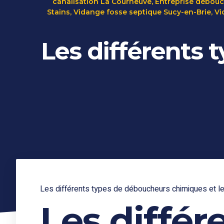
canalisation La Courneuve
,
Entreprise débouc
Stains
,
Vidange fosse septique Sucy-en-Brie
,
Vi
Les différents
Les différents types de déboucheurs chimiques et leu
Les différ