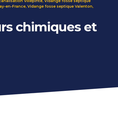
nalisation Villepinte
,
Vidange fosse septique
ay-en-France
,
Vidange fosse septique Valenton
,
rs chimiques et